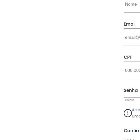
Email
CPF
Senha
A s
uma
Confir