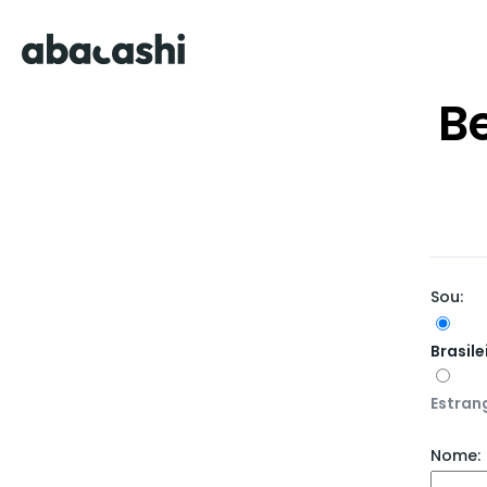
B
Sou:
Brasile
Estran
Nome: